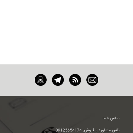
تماس با ما
تلفن مشاوره و فروش: 09125654174