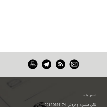
تماس با ما
تلفن مشاوره و فروش: 09125654174