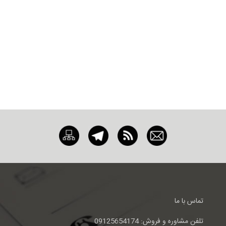
تماس با ما
تلفن مشاوره و فروش: 09125654174