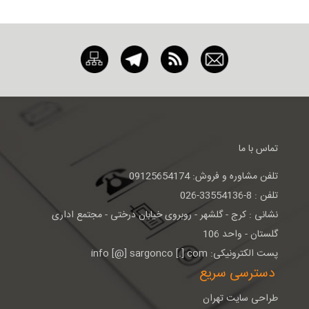
تماس با ما
تلفن مشاوره و فروش: 09125654174
تلفن : 8-33554136-026
نشانی : كرج - گلشهر - روبروی خيابان درختی - مجتمع اداری
گلستان - واحد 106
پست الکترونیکی: info [@] sargonco [.] com
دسترسی سریع
طراحی سایت تهران