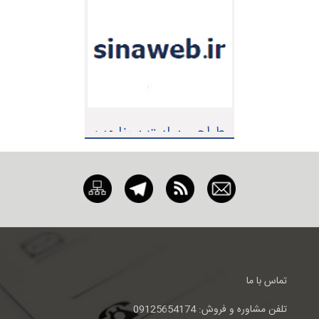
طراحی سایت سینا وب
تماس با ما
تلفن مشاوره و فروش: 09125654174