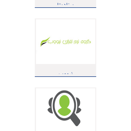
سنادیتا
نیووب