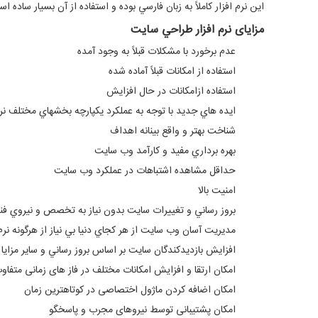
اين نرم افزار كاملاً به زبان فارسي بوده و استفاده از آن بسیار ساده ا
مزایای نرم افزار طراحي سايت
عدم برخورد با مشكلات قبلاً به وجود آمده
استفاده از امكانات قبلاً آماده شده
استفاده ازامكانات در حال افزايش
ايده هاي جديد با توجه به عملكرد يكپارچه بخشهاي مختلف نرم
شناخت بهتر و واقع بينانه اهداف
بهره برداري مفيد و كارآمد وب سايت
حداقل مشاهده اشتباهات در عملكرد وب سايت
امنيت بالا
بروز رساني و تغييرات سايت بدون نياز به تخصص و نيروي فن
مديريت آسان وب سايت از هر كجاي دنيا بي نياز از هرگونه نرم 
افزايش بازديدكندگان سايت بر اساس بروز رساني و ساير مزايا
امکان ارتقا و افزایش امکانات مختلف در فاز های زمانی متفاو
امکان اضافه کردن ماژول اختصاصی در کوتاهترین زمان
امکان پشتیبانی توسط نیروهای مجرب و پاسخگو