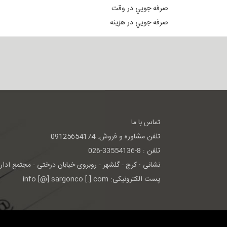
صرفه جويي در وقت
صرفه جويي در هزينه
تماس با ما
تلفن مشاوره و فروش: 09125654174
تلفن : 8-33554136-026
نشانی : كرج - گلشهر - روبروی خيابان درختی - مجتمع اداری 
پست الکترونیکی: info [@] sargonco [.] com