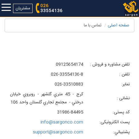
026
مشتریان
33554136
صفحه اصلی
تماس با ما
طراحي وب سايت فروشگاهي ،طراحي سايت فروشگاه ،طراحي فروشگاه
آنلاين
تلفن مشاوره و فروش :
09125654174
تلفن :
3554136-8
-3
026
نمابر:
026-33510883
كرج - 45 متري گلشهر - روبروي خيابان
نشانی :
درختي - مجتمع تجاري گلستان واحد 106
کد پستی:
31986-84495
پست الکترونیکی
:
info@sargonco.com
پشتيباني
:
support@sargonco.com