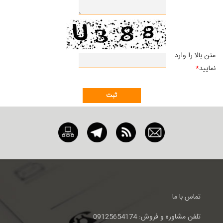
متن بالا را وارد
نماييد
*
تماس با ما
تلفن مشاوره و فروش: 09125654174