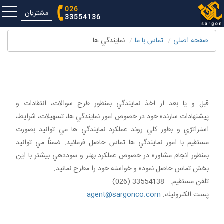
026
مشتریان
33554136
صفحه اصلی
تماس با ما
نمايندگي ها
طراحي وب سايت فروشگاهي ،طراحي سايت فروشگاه ،طراحي فروشگاه
آنلاين
قبل و يا بعد از اخذ نمايندگي بمنظور طرح سوالات، انتقادات و
پيشنهادات سازنده خود در خصوص امور نمايندگي ها، تسهيلات، شرايط،
استراتژي و بطور كلي روند عملكرد نمايندگي ها مي توانيد بصورت
مستقيم با امور نمايندگي ها تماس حاصل فرمائيد. ضمناً مي توانيد
بمنظور انجام مشاوره در خصوص عملكرد بهتر و سوددهي بيشتر با اين
بخش تماس حاصل نموده و خواسته خود را مطرح نمائيد.
تلفن مستقيم: 33554138 (026)
پست الكترونيك:
agent@sargonco.com