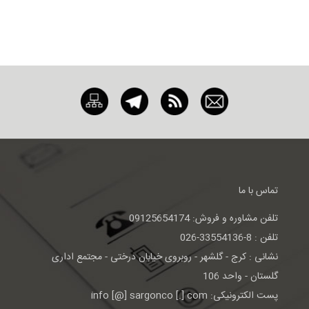
تماس با ما
تلفن مشاوره و فروش: 09125654174
تلفن : 8-33554136-026
نشانی : كرج - گلشهر - روبروی خيابان درختی - مجتمع اداری
گلستان - واحد 106
پست الکترونیکی: info [@] sargonco [.] com