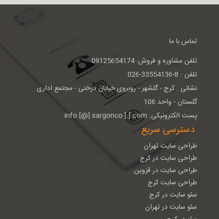
تماس با ما
تلفن مشاوره و فروش: 09125654174
تلفن : 8-33554136-026
نشانی : كرج - گلشهر - روبروی خيابان درختی - مجتمع اداری
گلستان - واحد 106
پست الکترونیکی: info [@] sargonco [.] com
دسترسی سریع
طراحی سایت تهران
طراحی سایت در کرج
طراحی سایت در قزوین
طراحی سایت کرج
سئو سایت در کرج
سئو سایت در تهران