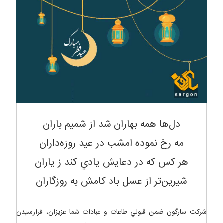
دل‌ها همه بهاران شد از شميم باران
مه رخ نموده امشب در عيد روزه‌داران
هر کس که در دعايش يادي کند ز ياران
شيرين‌تر از عسل باد کامش به روزگاران
شرکت سارگون ضمن قبولي طاعات و عبادات شما عزيزان، فرارسيدن