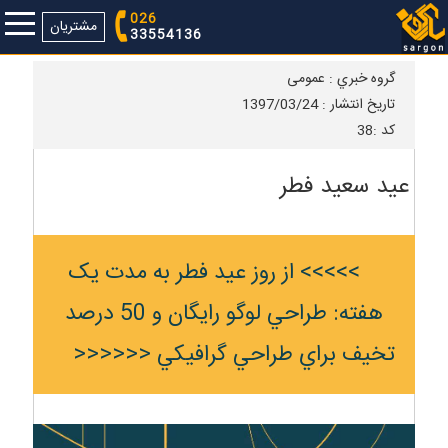
026
مشتریان
33554136
گروه خبري :
عمومی
تاريخ انتشار :
1397/03/24
كد :
38
عید سعید فطر
>>>>> از روز عيد فطر به مدت يک
هفته: طراحي لوگو رايگان و 50 درصد
تخيف براي طراحي گرافيکي <<<<<<