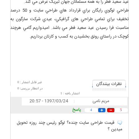
عيد سعيد فطر را به همه مسلمانان جهان تبريک عرض مي کند.
طراحي لوگوي رايگان براي قرارداد هاي طراحي سايت و 50 درصد
تخفيف براي تمامي طراحي های گرافيکي، عيدي شرکت سارگون به
مناسبت فرا رسيدن عيد سعيد فطر مي باشد. اميدواريم گامي هرچند
کوچک در راستاي رونق بخشيدن به کسب و کارتان برداريم.
نظرات بينندگان
غیر قابل انتشار :
0
در انتظار بررسی:
0
انتشار یافته :
1
مریم نامی
1397/03/24 - 20:57
|
پاسخ
4
5
قیمت طراحی سایت چنده؟ لوگو رئیس چند روزه تحویل
میدین ؟