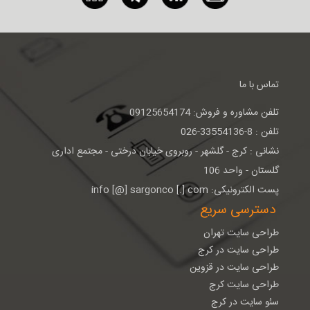
تماس با ما
تلفن مشاوره و فروش: 09125654174
تلفن : 8-33554136-026
نشانی : كرج - گلشهر - روبروی خيابان درختی - مجتمع اداری
گلستان - واحد 106
پست الکترونیکی: info [@] sargonco [.] com
دسترسی سریع
طراحی سایت تهران
طراحی سایت در کرج
طراحی سایت در قزوین
طراحی سایت کرج
سئو سایت در کرج