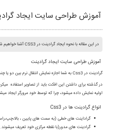
آموزش طراحی سایت ایجاد گراد
در این مقاله با نحوه ایجاد گرادینت در CSS3 آشنا خواهیم شد.
آموزش طراحی سایت ایجاد گرادینت
گرادینت در Css3 به شما اجازه نمایش انتقال نرم بین دو یا چند رنگ مشخص شده را خواهد داد .
اولیه نمایش داده میشود، چرا که توسط خود مرورگر ایجاد میش
انواع گرادینت ها در Css3
گراداینت های خطی (به سمت های پایین ، بالا،چپ،را
گرادینت های مدور(با نقطه مرکزی خود تعریف میشوند.)