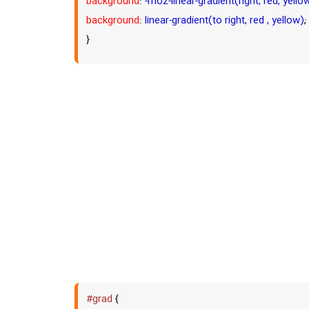
background
:
-moz-linear-gradient(right, red, yello
background
:
linear-gradient(to right, red , yellow)
;
}
#grad
{