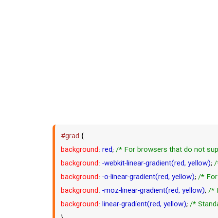
#grad
{
background
:
red
;
/* For browsers that do not sup
background
:
-webkit-linear-gradient(red, yellow)
;
/
background
:
-o-linear-gradient(red, yellow)
;
/* For
background
:
-moz-linear-gradient(red, yellow)
;
/* 
background
:
linear-gradient(red, yellow)
;
/* Stand