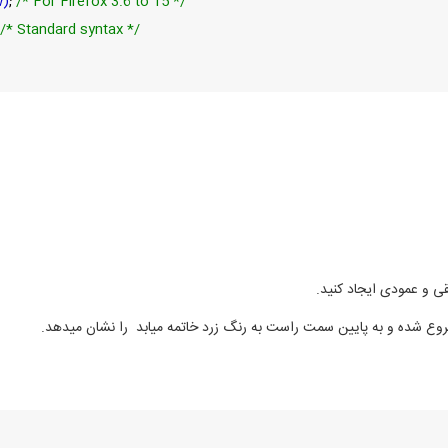
w)
;
/* For Firefox 3.6 to 15 */
/* Standard syntax */
ی و عمودی ایجاد کنید.
روع شده و به پایین سمت راست به رنگ زرد خاتمه میابد را نشان میدهد.