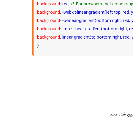
background
:
red
;
/* For browsers that do not sup
background
:
-webkit-linear-gradient(left top, red, 
background
:
-o-linear-gradient(bottom right, red, 
background
:
-moz-linear-gradient(bottom right, re
background
:
linear-gradient(to bottom right, red, 
}
ین شده مانند