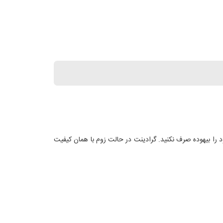
ان بارگذاری را کاهش دهید و پهنای باند خود را بیهوده صرف نکنید. گرادینت در حالت زوم با همان کیفیت