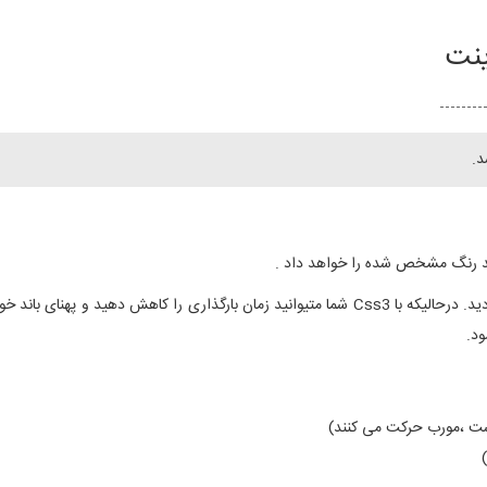
ینت
در گذشته برای داشتن این افکت باید از تصاویر استفاده میکردید. درحالیکه با Css3 شما متیوانید زم
ود.
ست ،مورب حرکت می کنند)