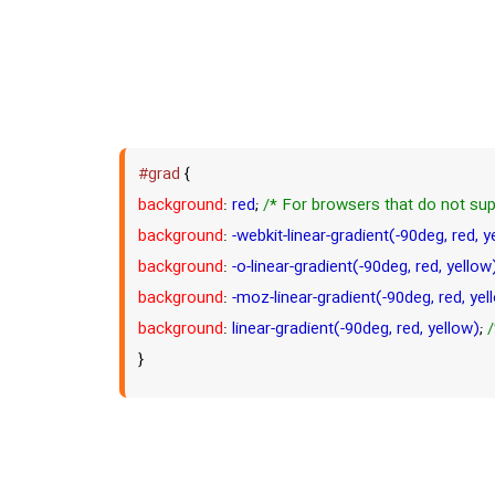
#grad
{
background
:
red
;
/* For browsers that do not sup
background
:
-webkit-linear-gradient(-90deg, red, y
background
:
-o-linear-gradient(-90deg, red, yellow
background
:
-moz-linear-gradient(-90deg, red, yel
background
:
linear-gradient(-90deg, red, yellow)
;
/
}