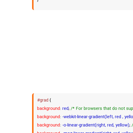
}
#grad
{
background
:
red
;
/* For browsers that do not sup
background
:
-webkit-linear-gradient(left, red , yell
background
:
-o-linear-gradient(right, red, yellow)
;