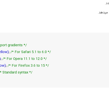
د.
 میدهد.
port gradients */
ellow)
;
/* For Safari 5.1 to 6.0 */
)
;
/* For Opera 11.1 to 12.0 */
low)
;
/* For Firefox 3.6 to 15 */
* Standard syntax */