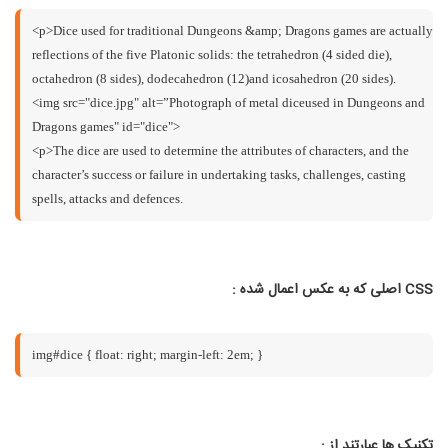
<p>Dice used for traditional Dungeons &amp; Dragons games are actually
reflections of the five Platonic solids: the tetrahedron (4 sided die),
octahedron (8 sides), dodecahedron (12)and icosahedron (20 sides).
<img src="dice.jpg" alt=”Photograph of metal diceused in Dungeons and
Dragons games" id="dice">
<p>The dice are used to determine the attributes of characters, and the
character’s success or failure in undertaking tasks, challenges, casting
spells, attacks and defences.
CSS اصلی که به عکس اعمال شده :
img#dice { float: right; margin-left: 2em; }
تکنیک ها عبارتند از :