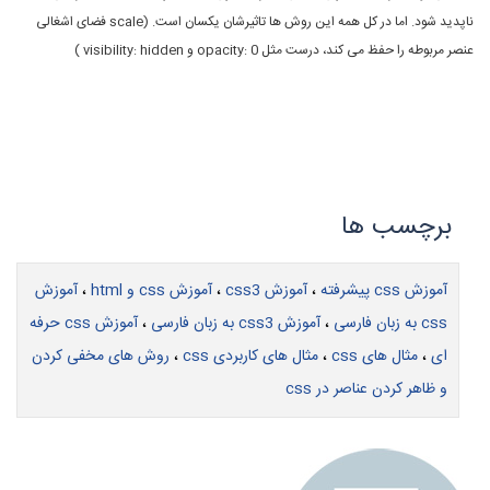
ناپدید شود. اما در کل همه این روش ها تاثیرشان یکسان است. (scale فضای اشغالی
عنصر مربوطه را حفظ می کند، درست مثل opacity: 0 و visibility: hidden )
آموزش css پیشرفته
،
آموزش css3
،
آموزش css و html
،
آموزش
css به زبان فارسی
،
آموزش css3 به زبان فارسی
،
آموزش css حرفه
ای
،
مثال های css
،
مثال های کاربردی css
،
روش های مخفی کردن
و ظاهر کردن عناصر در css