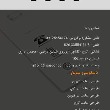
تماس با ما
تلفن مشاوره و فروش: 09125654174
تلفن : 8-33554136-026
نشانی : كرج - گلشهر - روبروی خيابان درختی - مجتمع اداری
گلستان - واحد 106
پست الکترونیکی: info [@] sargonco [.] com
دسترسی سریع
طراحی سایت تهران
طراحی سایت در کرج
طراحی سایت در قزوین
طراحی سایت کرج
سئو سایت در کرج