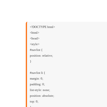
<!DOCTYPE html>
<html>
<head>
<style>
#navlist {
position: relative;
}
#navlist li {
margin: 0;
padding: 0;
list-style: none;
position: absolute;
top: 0;