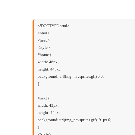
<!DOCTYPE html>
<html>
<head>
<style>
#home {
width: 46px;
height: 44px;
background: url(img_navsprites.gif) 0 0;
}
#next {
width: 43px;
height: 44px;
background: url(img_navsprites.gif) -91px 0;
}
</style>