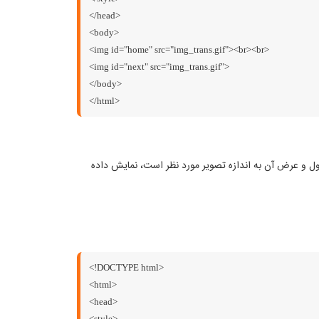
</head>
<body>
<img id="home" src="img_trans.gif"><br><br>
<img id="next" src="img_trans.gif">
</body>
</html>
ک تصویر کلی استفاده شده است و با استفاده از CSS و background-position قسمت مورد نظر از تصویر داخل تگ img که طول و عرض آن به اندازه تصویر مورد نظر است، نمایش داده
<!DOCTYPE html>
<html>
<head>
<style>