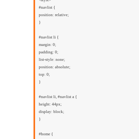
#navlist {
position: relative;
}
#navlist li {
margin: 0;
padding: 0;
list-style: none;
position: absolute;
top: 0;
}
#navlist li, #navlist a {
height: 44px;
display: block;
}
#home {