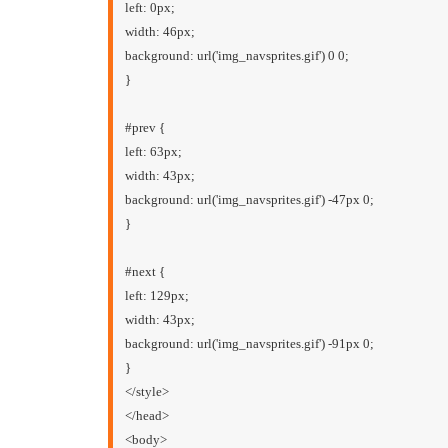
left: 0px;
width: 46px;
background: url('img_navsprites.gif') 0 0;
}
#prev {
left: 63px;
width: 43px;
background: url('img_navsprites.gif') -47px 0;
}
#next {
left: 129px;
width: 43px;
background: url('img_navsprites.gif') -91px 0;
}
</style>
</head>
<body>