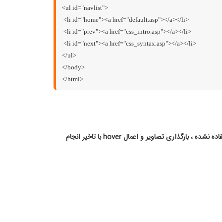
<ul id="navlist">
<li id="home"><a href="default.asp"></a></li>
<li id="prev"><a href="css_intro.asp"></a></li>
<li id="next"><a href="css_syntax.asp"></a></li>
</ul>
</body>
</html>
چون از 6 تصویر استفاده نشده ، بارگذاری تصاویر و اعمال hover با تاخیر انجام