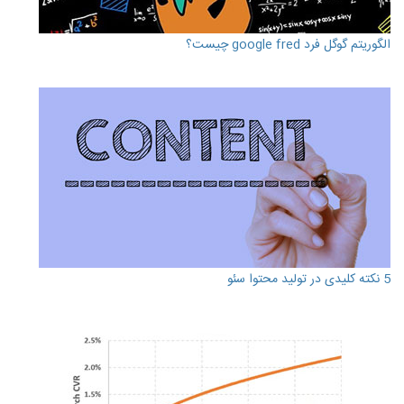
الگوریتم گوگل فرد google fred چیست؟
5 نکته کلیدی در تولید محتوا سئو