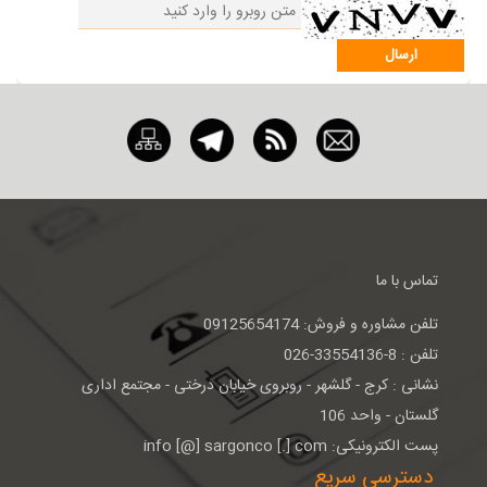
تماس با ما
تلفن مشاوره و فروش: 09125654174
تلفن : 8-33554136-026
نشانی : كرج - گلشهر - روبروی خيابان درختی - مجتمع اداری
گلستان - واحد 106
پست الکترونیکی: info [@] sargonco [.] com
دسترسی سریع