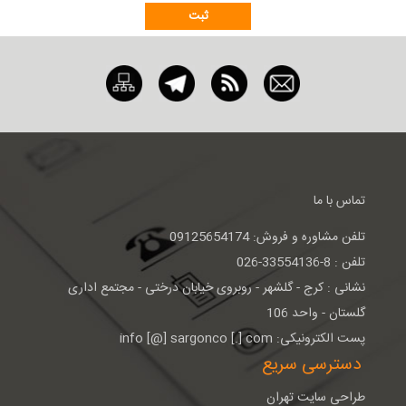
تماس با ما
تلفن مشاوره و فروش: 09125654174
تلفن : 8-33554136-026
نشانی : كرج - گلشهر - روبروی خيابان درختی - مجتمع اداری
گلستان - واحد 106
پست الکترونیکی: info [@] sargonco [.] com
دسترسی سریع
طراحی سایت تهران