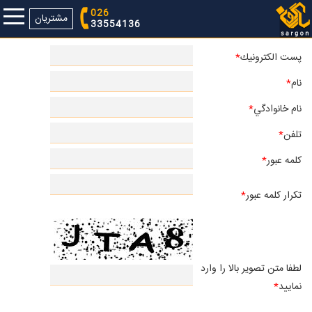
026
مشتریان
33554136
پست الكترونيك
*
نام
*
نام خانوادگي
*
تلفن
*
کلمه عبور
*
تكرار کلمه عبور
*
لطفا متن تصوير بالا را وارد
نماييد
*