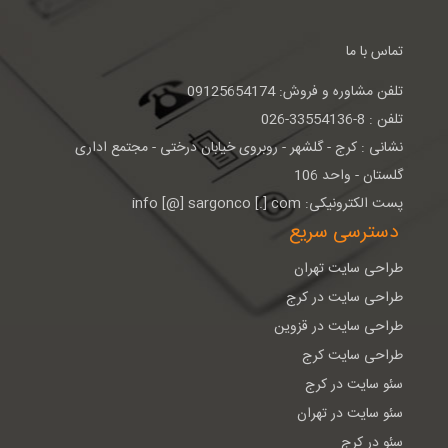
تماس با ما
تلفن مشاوره و فروش: 09125654174
تلفن : 8-33554136-026
نشانی : كرج - گلشهر - روبروی خيابان درختی - مجتمع اداری
گلستان - واحد 106
پست الکترونیکی: info [@] sargonco [.] com
دسترسی سریع
طراحی سایت تهران
طراحی سایت در کرج
طراحی سایت در قزوین
طراحی سایت کرج
سئو سایت در کرج
سئو سایت در تهران
سئو در کرج