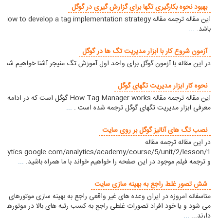
بهبود نحوه بکارگیری تگها برای گزارش گیری در گوگل
این مقال
باشد.
...
آزمون شروع کار با ابزار مدیریت تگ ها در گوگل
در این مقاله با آزمون گوگل برای واحد اول آموزش تگ منیجر آشنا خواهیم شد.
.
نحوه کار ابزار مدیریت تگهای گوگل
این مقاله ترجمه مقاله How Tag Manager works گوگل است که در اد
معرفی ابزار مدیریت تگهای گوگل ترجمه شده است .
...
نصب تگ های آنالیز گوگل بر روی سایت
در این مقاله ترجمه مقاله
analytics.google.com/analytics/academy/course/5/unit/2/lesson/1
و ترجمه فیلم موجود در این صفحه را خواهیم خواند با ما همراه باشید.
...
شش تصور غلط راجع به بهینه سازی سایت
متاسفانه امروزه در ایران وعده های غیر واقعی راجع به بهینه سازی موتورهای ج
می شود و یا خود افراد تصورات غلطی راجع به کسب رتبه های بالا در موتورها
دارند...
...