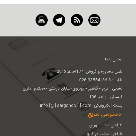
تماس با ما
تلفن مشاوره و فروش: 09125654174
تلفن : 8-33554136-026
نشانی : كرج - گلشهر - روبروی خيابان درختی - مجتمع اداری
گلستان - واحد 106
پست الکترونیکی: info [@] sargonco [.] com
دسترسی سریع
طراحی سایت تهران
طراحی سایت در کرج