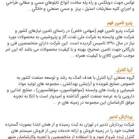
لوكس جهت دوبلكس و راه پله ساخت انواع تابلوهاي مسي و سفالي طراحي
و اجراي كليه سفارشات استيل ، برنز و مسي صنعتي و خانگي
...
پترو تامین فهم
شرکت پترو تامین فهم (سهامی خاص) در راستای تامین نیازهای کشور و
شرکت های وابسته به شرکت ملی نفت، گاز و پتروشیمی به محصولات مورد
نیاز در سال ۱۳۹۰ تاسیس گردیده است. این شرکت دارای متخصصین فنی و
بازرگانی جهت تامین صحیح، بهینه و با کیفیت محصولات می باشد که این امر
موجب تامین کالای با کیفیت همراه
...
آریا کنترل
گروه صنعتی آریا کنترل با هدف کمک به رشد و توسعه صنعت کشور به
خصوص صنایع شوینده و آرایشی بهداشتی ، مجموعه های تولید مواد
شیمیایی و پلنت های وابسته (سولفوناسیون، سولفانسیون) ، صنایع غذایی و
دارویی پا به عرصه صنعت کشور گذاشته و امیدوار است با اتکا به تجربه
موفق کارشناسان این مجموعه در زمینه های م
...
پردازش تدبیر
شرکت پردازش تدبیر در تهران به ثبت رسیده و از همان ابتدا بصورت گسترده
فعالیت خود را در زمینه فروش و ارائه خدمات پس از فروش سیستم های
کنترل تردد شروع نمود و با استفاده از متخصصین با تجربه وکارشناسان متبهر