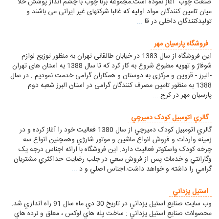
صنعت چوب آغاز نموده است.مجموعه برنا چوب با چشم انداز پوشش خلا
میان تامین کنندگان مواد اولیه که غالبا شرکتهای غیر ایرانی می باشند و
تولیدکنندگان داخلی در قا
...
فروشگاه پارسیان مهر
این فروشگاه از سال 1383 در خیابان طالقانی تهران به منظور توزیع لوازم
شوفاژ و تهویه مطبوع شروع به کار کرد که تا سال 1388 به استان های تهران
-البرز - قزوین و مرکزی به دوستان و همکاران گرامی خدمت نمودیم . در سال
1388 به منظور تامین مصرف کنندگان گرامی در استان البرز شعبه دوم
پارسیان مهر در کرج
...
گالري اتومبيل کودک دميرچي
گالري اتومبيل کودک دميرچي از سال 1380 فعاليت خود را آغاز کرده و در
زمينه واردات و فروش انواع ماشين و موتور شارژي وهمچنين انواع سه
چرخه کودک واسکوتر فعاليت دارد. اين فروشگاه با ارائه اجناس درجه يک
وگارانتي و خدمات پس از فروش سعي در جلب رضايت حداکثري مشتريان
گرامي را داشته و خواهد داشت.اجناس اصلي و د
...
استيل يزداني
وب سايت صنايع استيل يزداني در تاريخ 30 دي ماه سال 91 راه اندازي شد.
محصولات صنايع استيل يزداني : ساخت پله هاي لوكس ، معلق و نرده هاي