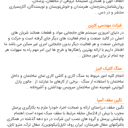
الطاف الهی و همکاری صمیمانۀ گروهی از محققان، پزشکان،
روان‌شناسان،مترجمان، هنرمندان و خوش‌نویسان و نویسندگان، آثاربسیاری
منتشر و در دس
...
شرکت مهندسی کارین
در دنیای امروزی سیستم های جابجایی مواد و قطعات همانند شریان های
اصلی در کالبد صنعت و تمام فعالیت های دیگر جای گرفته است و حرکت و
چرخش صنعت و هر فعالیت دیگر بدون جابجایی امری غیر ممکن می باشد ما
افتخار داریم با ارائه بهترین راهکارها و طرح ها این امر مهم راه به سهولت هر
چه تمام تر برای امور مختل
...
سنگ آنتیک البرز
انجام کلیه امور مربوط به سنگ کاری و کاشی کاری نمای ساختمان و داخل
ساختمان با استفاده از سنگ : برخی از کارهای ما عبارتند از : مالون پازل
گیوتینی شومینه نمای ساختمان سرویس بهداشتی و آشپزخانه
...
نگین سقف آسیا
نگین سقف درراستای ارائه و ضمانت اجرا، خودرا ملزم به بکارگیری پرسنل
مجرب با بیش از 24سال سابقه مرتبط با سقف سبک نموده است.اهتمام
وکوشش پرسنل و گروه های نصب این شرکت در دو دهه گذشته در همکاری
باشرکتهای سفال طبرستان، ایران روف تایل(نیکونوین)، سفال ترک، مترو تایل،