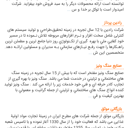
توانسته است ارائه محصولات دیگر را به سبد فروش خود بیفزاید. شرکت
امیدوار است با توکل بر خدا و س
...
رادین پرداز
شرکت رادين با 12 سال تجربه در زمینه تحقیق،طراحي و توليد سیستم های
کنترلی شامل سخت افزار و نـرم افزارهای مربوطه تلاش نـموده تا در مسير
خود کفايي ملي با بهره گیری از تکـنولوژي روز دنيا جامع ترین و مطمئن ترین
راهـکارها را جهت رفـع نيـازهاي سازماني بـه مديران و مسئولین ارائـه دهد.
متخصصین اين ش
...
صنایع سنگ ونیز
صنايع سنگ ونيز مفتخر است که با بيش از 15 سال تجربه در زمينه سنگ
هاي ساختماني و تزئيني در خدمت شما مي باشد. سنگ ونيز با بهره گيري از
تجارب کادر حرفه اي و فني خود خدمات زير را ارائه مي کند : سنگ ونيز توليد
کننده انواع سنگ هاي ساختماني و تزئيني از جمله گرانيت و معمولي با
بهترين کيفيت و قي
...
بازرگانی موثق
بازرگانی موثق از جمله شرکت های مطرح ایران در زمینۀ تجارت مواد اولیۀ
غذایی می باشد که فعالیت خود را از سال 1330 آغاز نموده و با تاسیس شعبه
مرکزی خود در تهران، سال 1355 مفتخر به داشتن سابقه ای با قدمت بیش