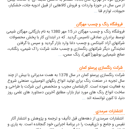
از سی سال در حوزۀ واردات و فروش کالاهایی از قبیل ادویه جات، خشکبار،
حبوبات، لوازم قنا
...
فروشگاه رنگ و چسب مهرگان
فروشگاه رنگ و چسب مهرگان در 15 مهر 1380 به نام بازرگانی مهرگان شیمی
توسط برادران صادقی تاسیس گردید. که در ابتدای کار با پخش محصولات
شرکتهای آزاد کنیتکس و چسب دلتا وارد بازار گردید و سپس با گرفتن
نمایندگی دیگر شرکتهای رنگسازی و چسب مانند شرکت راک شیمی، رنگتاب،
صانع شیمیایی بوشهر(کلهر)، رنگ سمن،
...
شرکت رنگسازی پرستو کمان
شرکت رنگسازی پرستو کمان در سال 1378 به همت مدیرانی با بیش از چند
سال تجربه در صنعت رنگ برای تولید انواع رنگهای اتومبیلی، صنعتی شروع
به فعالیت نموده است. کارشناسان مجرب و متخصص این شرکت با طراحی و
ساخت انواع رنگ های مورد نیاز بازار، مطابق آخرین دستاورد های علمی روز
دنیا، تا کنون توانسته اند
...
انتشارات سرمدي
انتشارات سرمدی از دهه‌های قبل تألیف و ترجمه و پژوهش و انتشار آثار
نفیس و جامع و ذی‌قیمت را در برنامۀ اجرایی خود گنجانده است. به یاری و