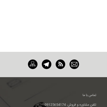
تماس با ما
تلفن مشاوره و فروش: 09125654174