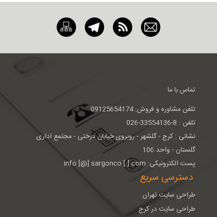
تماس با ما
تلفن مشاوره و فروش: 09125654174
تلفن : 8-33554136-026
نشانی : كرج - گلشهر - روبروی خيابان درختی - مجتمع اداری
گلستان - واحد 106
پست الکترونیکی: info [@] sargonco [.] com
دسترسی سریع
طراحی سایت تهران
طراحی سایت در کرج