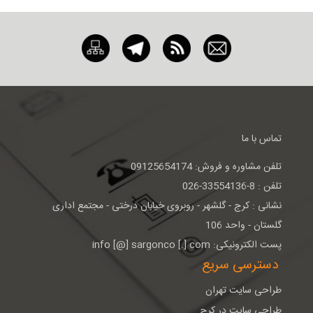
تماس با ما
تلفن مشاوره و فروش: 09125654174
تلفن : 8-33554136-026
نشانی : كرج - گلشهر - روبروی خيابان درختی - مجتمع اداری
گلستان - واحد 106
پست الکترونیکی: info [@] sargonco [.] com
دسترسی سریع
طراحی سایت تهران
طراحی سایت در کرج