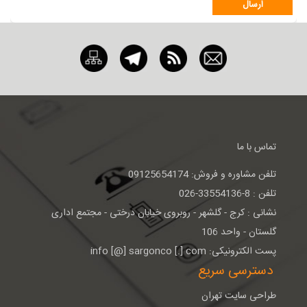
تماس با ما
تلفن مشاوره و فروش: 09125654174
تلفن : 8-33554136-026
نشانی : كرج - گلشهر - روبروی خيابان درختی - مجتمع اداری
گلستان - واحد 106
پست الکترونیکی: info [@] sargonco [.] com
دسترسی سریع
طراحی سایت تهران