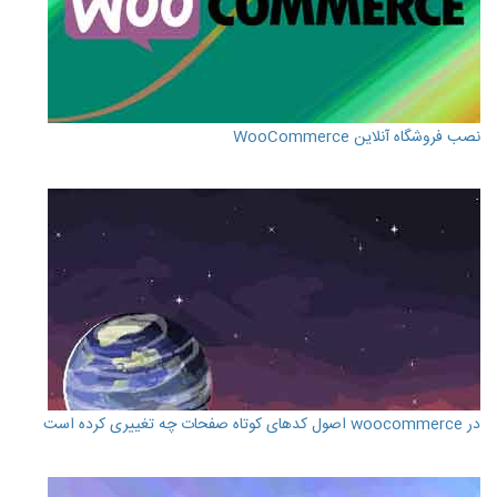
نصب فروشگاه آنلاین WooCommerce
در woocommerce اصول کدهای کوتاه صفحات چه تغییری کرده است