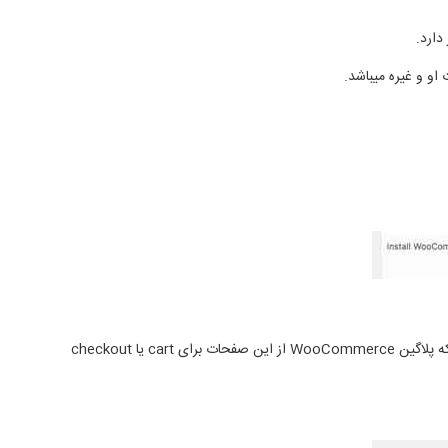
اگر شما صفحات را به کمک ویزارد نصب کنید. WooCommerce خودش صفحات را نصب و تنظیم می کند. اگر شما صفحات جدیدی ایجاد و بخواهید که پلاگین WooCommerce از این صفحات برای cart یا checkout