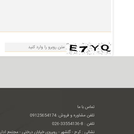
تماس با ما
تلفن مشاوره و فروش: 09125654174
تلفن : 8-33554136-026
نشانی : كرج - گلشهر - روبروی خيابان درختی - مجتمع اداری 