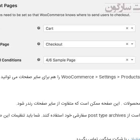
نترنتي
با شرکت سارگون تماس بگيريد