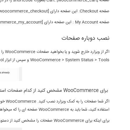
صفحه Cart: [woocommerce_cart] بصورت shortcode را در در محتوای صفحه Cart خواهید دید.
صفحه Checkout: این صفحه دارای [woocommerce_checkout] و shortcode و محتوای مربوط به ارسال کالا و نحوه پرداخت در این صفحه قرار دارد.
صفحه My Account : این صفحه دارای [woocommerce_my_account] shortcode بوده و اطلاعات هر کاربر را بصورت اطلاعات اکانت و سفارشات او و غیره میباشد.
نصب دوباره صفحات
اگر از ویزارد خارج شوید و یا بخواهید صفحات WooCommerce را دوباره نصب کنید. دستور
WooCommerce > System Status > Tools و سپس از ابزار page installer tool استفاده کنید.
برای WooCommerce مشخص کنید از کدام صفحات استفاده کند
استفاده کنید، شما باید به WooCommerce صفحه ای را که میخواهید استفاده کنید را اعلام نمایید.
برای اینکه برای WooCommerce صفحات را مشخص کنید از دستور WooCommerce > Settings > Checkout استفاده کنید.