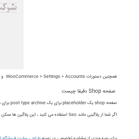
همچنین دستورات WooCommerce > Settings > Accounts. و WooCommerce > Settings > Products را هم برای سایر صفحات می توانید استفاده کنید.
صفحه Shop دقیقا چیست
صفحه shop یک placeholder برای یک post type archive برای محصولات . این صفحه ممکن است که متفاوت از سایر صفحات رندر شود.
اگر شما از پلاگینی مانند Seo استفاده می کنید ، این پلاگین ها ممکن است از post type archives سفارشی خود استفاده کنند. شما باید تنظیمات این صفحه را برای کنترل صفحه shop page خود تنظیم کنید.
براي بهره مندي از مشاوره تخصصي در زمینه
طراحي سايت فروشگاه اي