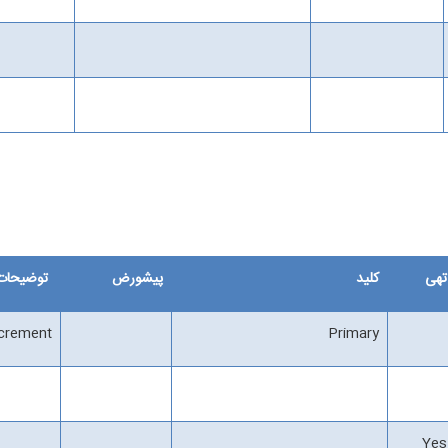
تهی
کلید
پیشورض
توضیحات 
ncrement
Primary
Yes