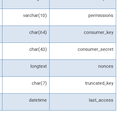
varchar(10)
permissions
char(64)
consumer_key
char(43)
consumer_secret
longtext
nonces
char(7)
truncated_key
datetime
last_access