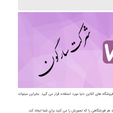
گفتیم پلاگین woocommerce یکی از محبوب ترین پلاگین های ایجاد فروشگاه آنلاین در وردپرس است. این پلاگین در بیش از 29% فروشگاه های آنلاین دنیا مورد استفاده قرار می گیرد. بنابراین میتواند