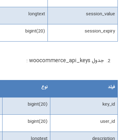
longtext
session_value
bigint(20)
session_expiry
جدول woocommerce_api_keys :
فیلد
نوع
bigint(20)
key_id
bigint(20)
user_id
longtext
description