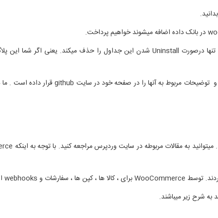
دانید.
قبل از شروع درس بخاطر داشته باشید که پلاگین woocommerce تنها درصورت Uninstall شدن این ج
سایت woocommerce برای توسعه دهندگان خود، محت