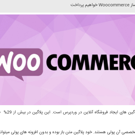
داخت
همانطور که 