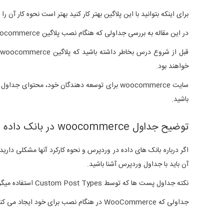
برای اینکه بتوانید با این پلاگین بهتر کار کنید بهتر است نحوه کار آن را ب
در این مقاله به بررسی جداولی که هنگام نصب پلاگین woocommerce در بانک داده اضافه میشوند خواهیم پرداخت.
خواهند بود.
باشید.
توضیح جداول woocommerce در بانک داده
آن باید با جداول وردپرس آشنا باشید.
نکته جداول پست ها که توسط Custom Post Types استفاده میگردند. توسط WooCommerce برای ، کالا ها ، کپن ها ، سفارشات و webhooks استفاده میشوند.
جداولی که WooCommerce در هنگام نصب برای خود ایجاد می کند به شرح زیر میباشند.