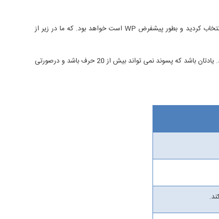
در لیست زیر جداولی که WooCommerce هنگام نصب ایجاد می کند مشاهده می کنید . نام جداول به همراه پسوندی که هنگام نصب وردپرس انتخاب کردید و بطور پیشفرض WP است خواهد بود. که ما در زیر از
نکته : وردپرس یک نرم افزار متن باز است و همه کاربران از ساختار آن آگاهند. بنابراین به هیچ عنوان در بانک داده خود از پسوند پیشفرض استفاده نکنید. یادتان باشد که پسوند نمی تواند بیش از 20 حرف باشد و درصورتی