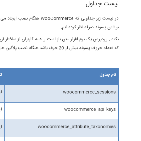
لیست جداول
نوشتن پسوند صرفه نظر کرده ایم.
که تعداد حروف پسوند بیش از 20 حرف باشد هنگام نصب پلاگین هایی مانند WooCommerce با یک پیام خطا مواجه میشوید.
نام جدول
ت
woocommerce_sessions
این
woocommerce_api_keys
این 
woocommerce_attribute_taxonomies
این 