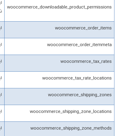
ا
woocommerce_downloadable_product_permissions
ن
woocommerce_order_items
ا
woocommerce_order_itemmeta
این 
woocommerce_tax_rates
ا
woocommerce_tax_rate_locations
ا
woocommerce_shipping_zones
ای
woocommerce_shipping_zone_locations
ا
woocommerce_shipping_zone_methods
ا