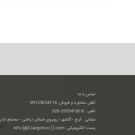
تماس با ما
تلفن مشاوره و فروش: 09125654174
تلفن : 8-33554136-026
نشانی : كرج - گلشهر - روبروی خيابان درختی - مجتمع اداری 
پست الکترونیکی: info [@] sargonco [.] com