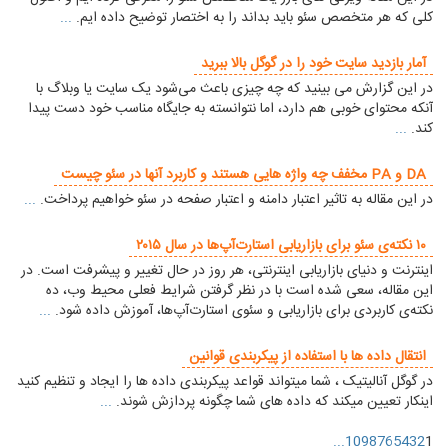
کلی که هر متخصص سئو باید بداند را به اختصار توضیح داده ایم.
...
آمار بازدید سایت خود را در گوگل بالا ببرید
در این گزارش می بینید که چه چیزی باعث می‌شود یک سایت یا وبلاگ با
آنکه محتوای خوبی هم دارد، اما نتوانسته به جایگاه مناسب خود دست پیدا
کند.
...
DA و PA مخفف چه واژه هایی هستند و کاربرد آنها در سئو چیست
در این مقاله به تاثیر اعتبار دامنه و اعتبار صفحه در سئو خواهیم پرداخت.
...
۱۰ نکته‌ی سئو برای بازاریابی استارت‌آپ‌ها در سال ۲۰۱۵
اینترنت و دنیای بازاریابی اینترنتی، هر روز در حال تغییر و پیشرفت است. در
این مقاله، سعی شده است با در نظر گرفتن شرایط فعلی محیط وب، ده
نکته‌ی کاربردی برای بازاریابی و سئوی استارت‌آپ‌ها، آموزش داده شود.
...
انتقال داده ها با استفاده از پیکربندی قوانین
در گوگل آنالیتیک ، شما میتواند قواعد پیکربندی داده ها را ایجاد و تنظیم کنید
اینکار تعیین میکند که داده های شما چگونه پردازش شوند.
...
...
10
9
8
7
6
5
4
3
2
1