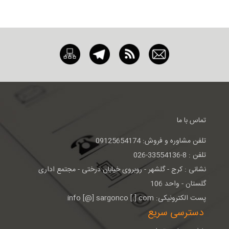
تماس با ما
تلفن مشاوره و فروش: 09125654174
تلفن : 8-33554136-026
نشانی : كرج - گلشهر - روبروی خيابان درختی - مجتمع اداری
گلستان - واحد 106
پست الکترونیکی: info [@] sargonco [.] com
دسترسی سریع