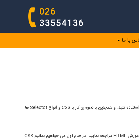
026
33554136
اس با ما
در خود آموز سریع CSS و با استفاده از مثال های موجود در آن، شما یاد خواهید گرفت که چگونه از CSS برای تنظیم استایل ها و ظاهر صفحه وب سایت استفاده کنید. و همچنین با نحوه ی کار با CSS و انواع Selectot ها
چیزهایی که شما باید از قبل بدانید ! قبل از ادامه شما باید یک درک ابتدایی از HTML داشته باشید. برای این منظور شما باید در ابتدا به مقاله مربوط به آموزش HTML مراجعه نمایید. در قدم اول می خواهیم بدانیم CSS