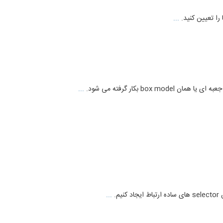
...
...
...