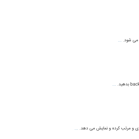
...
...
...