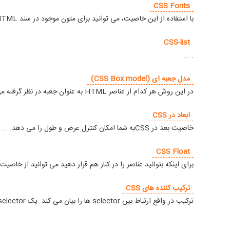
CSS Fonts
با استفاده از این خاصیت، می توانید برای متون موجود در سند HTML خود استایل دلخواه از قبیل : نوع فونت، برجستگی حروف (bold)، سایز نوشته ها را تعیین کنید.
CSS-list
...
.
مدل جعبه ای (CSS Box model)
در این روش هر کدام از عناصر HTML به عنوان جعبه در نظر گرفته می شوند. هنگامی که در css از طرح بندی و طراحی صحبت می شود اصطلاح مدل جعبه ای یا همان box model بکار گرفته می شود.
ابعاد در CSS
خاصیت بعد در CSSبه شما امکان کنترل عرض و طول را می دهد.
...
CSS Float
برای اینکه بتوانید عناصر را در کنار هم قرار دهید می توانید از خاصیت float استفاده کنید.
ترکیب کننده های CSS
ترکیب در واقع ارتباط بین selector ها را بیان می کند. یک selector یا انتخابگر css می تواند بیش از یک انتخابگر ساده داشته باشد. ما می توانیم بین selector های ساده ارتباط ایجاد کنیم.