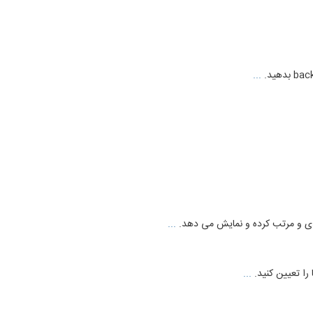
...
...
...