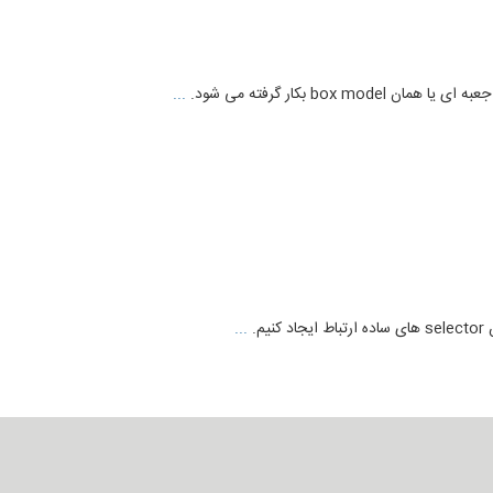
...
...