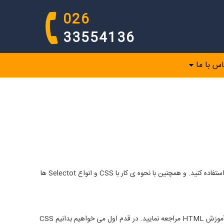
026
33554136
اس با ما
در خود آموز سریع CSS و با استفاده از مثال های موجود در آن، شما یاد خواهید گرفت که چگونه از CSS برای تنظیم استایل ها و ظاهر صفحه وب سایت استفاده کنید. و همچنین با نحوه ی کار با CSS و انواع Selectot ها
چیزهایی که شما باید از قبل بدانید ! قبل از ادامه شما باید یک درک ابتدایی از HTML داشته باشید. برای این منظور شما باید در ابتدا به مقاله مربوط به آموزش HTML مراجعه نمایید. در قدم اول می خواهیم بدانیم CSS