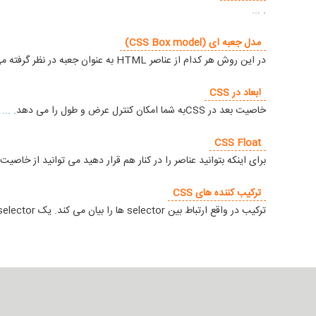
...
.
مدل جعبه ای (CSS Box model)
در این روش هر کدام از عناصر HTML به عنوان جعبه در نظر گرفته می شوند. هنگامی که در css از طرح بندی و طراحی صحبت می شود اصطلاح مدل جعبه ای یا همان box model بکار گرفته می شود.
ابعاد در CSS
خاصیت بعد در CSSبه شما امکان کنترل عرض و طول را می دهد.
...
CSS Float
برای اینکه بتوانید عناصر را در کنار هم قرار دهید می توانید از خاصیت float استفاده کنید.
ترکیب کننده های CSS
ترکیب در واقع ارتباط بین selector ها را بیان می کند. یک selector یا انتخابگر css می تواند بیش از یک انتخابگر ساده داشته باشد. ما می توانیم بین selector های ساده ارتباط ایجاد کنیم.