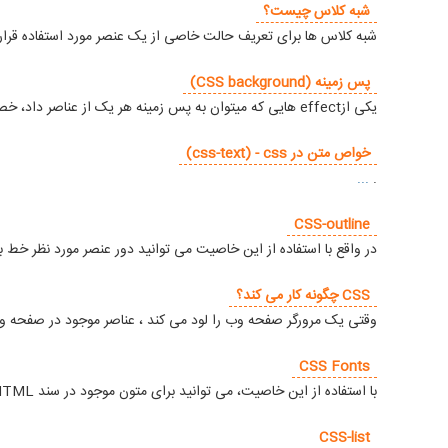
شبه کلاس چیست؟
شبه کلاس ها برای تعریف حالت خاصی از یک عنصر مورد استفاده قرار
پس زمینه (CSS background)
یکی ازeffect هایی که میتوان به پس زمینه هر یک از عناصر داد، خصوصیت background می باشد. شما میتوانید مقادیر زیر را به خصوصیت background بدهید.
خواص متن در css-text) - css)
...
.
CSS-outline
در واقع با استفاده از این خاصیت می توانید دور عنصر مورد نظر خط بکشید (خارج از محدوده 
CSS چگونه کار می کند؟
وقتی یک مرورگر صفحه وب را لود می کند ، عناصر موجود در صفحه وب را بر اساس فایل CSS یا همان (style sheet) و کد های موجود در آن ق
CSS Fonts
با استفاده از این خاصیت، می توانید برای متون موجود در سند HTML خود استایل دلخواه از قبیل : نوع فونت، برجستگی حروف (bold)، سایز نوشته ها را تعیین کنید.
CSS-list