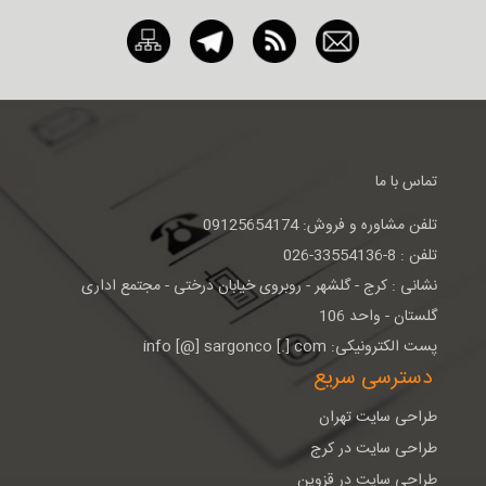
تماس با ما
تلفن مشاوره و فروش: 09125654174
تلفن : 8-33554136-026
نشانی : كرج - گلشهر - روبروی خيابان درختی - مجتمع اداری
گلستان - واحد 106
پست الکترونیکی: info [@] sargonco [.] com
دسترسی سریع
طراحی سایت تهران
طراحی سایت در کرج
طراحی سایت در قزوین