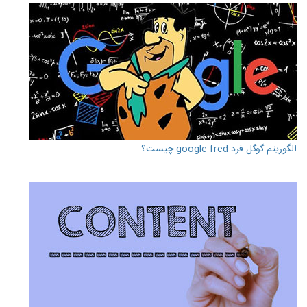
الگوریتم گوگل فرد google fred چیست؟